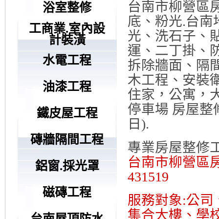
台南市柳營區房
浴室整修
底、粉光.台南
工商業.室內設
光、洗石子、
計裝潢
運、二丁掛、
水電工程
拆除牆面、隔間
木工程、安裝
油漆工程
住家，公寓，
停車場 房屋整
鐵皮屋工程
日).
磚牆隔間工程
專業房屋整修
台南市柳營區房屋整
鋁窗.採光罩
431519
磁磚工程
服務對象:公
集合大樓、學校
台南屋頂防水