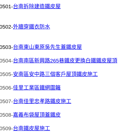
0501
-
台南拆除建造鐵皮屋
0502-
外牆穿鐵衣防水
0503-
台南東山東原吳先生蓋鐵皮屋
0504-
台南南區新興路265巷鐵皮更換白鐵鐵皮屋頂
0505-
安南區安中路三個客戶屋頂鐵皮施工
0506-
佳里工業區鐵網圍籬
0507-
台南佳里忠孝路鐵皮施工
0508-
嘉義布袋屋頂蓋鐵皮
0509-
台南鐵皮屋施工