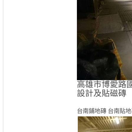
高雄市博愛路
設計及貼磁磚
台南鋪地磚 台南貼地