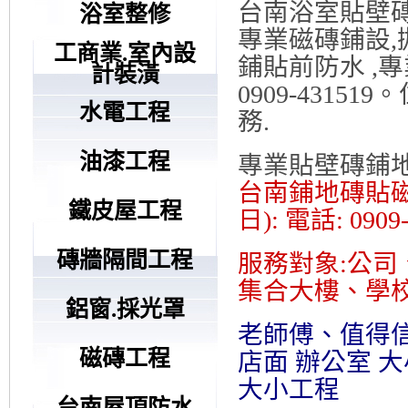
台南浴室貼壁磚
浴室整修
專業磁磚鋪設,
工商業.室內設
鋪貼前防水 ,
計裝潢
0909-431
水電工程
務.
油漆工程
專業貼壁磚鋪
台南鋪地磚貼磁
鐵皮屋工程
日): 電話: 0909-
磚牆隔間工程
服務對象:公
集合大樓、學校
鋁窗.採光罩
老師傅、值得
磁磚工程
店面 辦公室 
大小工程
台南屋頂防水